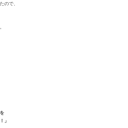
たので、
。
を
！」