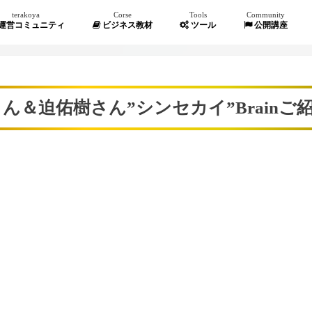
terakoya
Corse
Tools
Community
運営コミュニティ
ビジネス教材
ツール
公開講座
ん＆迫佑樹さん”シンセカイ”Brainご
』