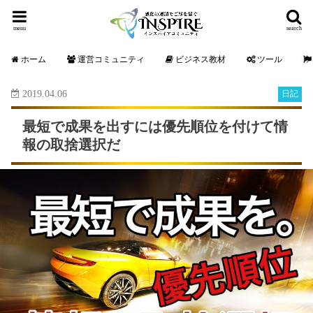
menu
search
ホーム
運営コミュニティ
ビジネス教材
ツール
2019.04.06
日記
最短で成果を出すには優先順位を付けて情
報の取捨選択だ