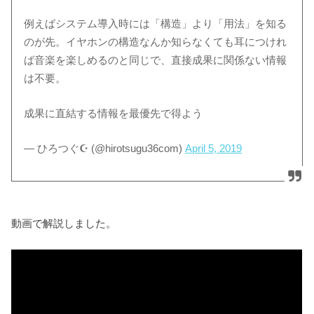
例えばシステム導入時には「構造」より「用法」を知る
のが先。イヤホンの構造なんか知らなくても耳につけれ
ば音楽を楽しめるのと同じで、直接成果に関係ない情報
は不要。
成果に直結する情報を最優先で得よう
— ひろつぐ☪️ (@hirotsugu36com)
April 5, 2019
動画で解説しました。