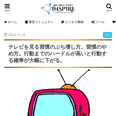
menu
search
ホーム
運営コミュニティ
ビジネス教材
ツール
2014.11.14
日記
テレビを見る習慣のぶち壊し方。習慣のや
め方。行動までのハードルが高いと行動す
る確率が大幅に下がる。